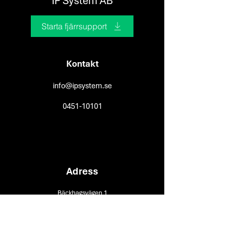
IP System AB
Starta fjärrsupport
Kontakt
info@ipsystem.se
0451-10101
Adress
Bäckhagsvägen 1
281 33 Hässleholm